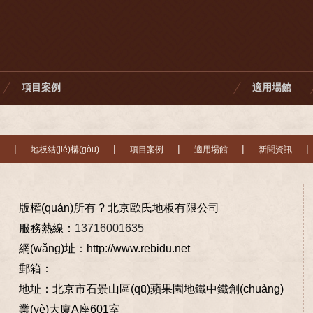
項目案例
適用場館
|
|
|
|
|
地板結(jié)構(gòu)
項目案例
適用場館
新聞資訊
版權(quán)所有 ? 北京歐氏地板有限公司
服務熱線：
13716001635
網(wǎng)址：http://www.rebidu.net
郵箱：
地址：北京市石景山區(qū)蘋果園地鐵中鐵創(chuàng)
業(yè)大廈A座601室