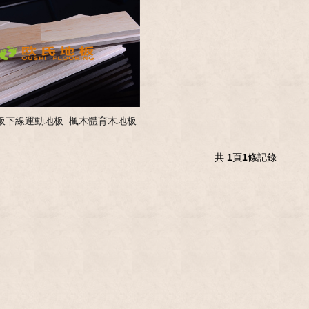
板下線運動地板_楓木體育木地板
共
1
頁
1
條記錄