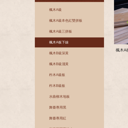
楓木A級
楓木A級本色紅雙拼板
楓木A級三拼板
楓木A板下線
楓木A
楓木B級深黃
楓木B級淺黃
柞木A級板
柞木B級板
水曲柳木地板
舞臺專用黑
舞臺專用紅