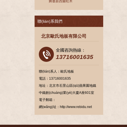
舞臺新西蘭松木
聯(lián)系我們
北京歐氏地板有限公司
全國咨詢熱線：
13716001635
聯(lián)系人：歐氏地板
電話：13716001635
地址：北京市石景山區(qū)蘋果園地鐵
中鐵創(chuàng)業(yè)大廈A座601室
電子郵箱：
網(wǎng)址：http://www.rebidu.net