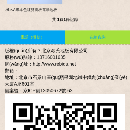
楓木A級本色紅雙拼板運動地板_楓木體育木地板
共
1
頁
1
條記錄
電話（微信）
在線咨詢
版權(quán)所有 ? 北京歐氏地板有限公司
服務(wù)熱線：
13716001635
網(wǎng)址：http://www.rebidu.net
郵箱：
地址：北京市石景山區(qū)蘋果園地鐵中鐵創(chuàng)業(yè)
大廈A座601室
備案號：
京ICP備13050672號-63