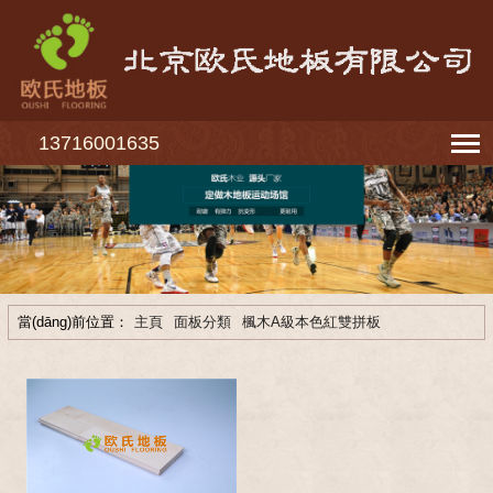
13716001635
當(dāng)前位置：
主頁
面板分類
楓木A級本色紅雙拼板