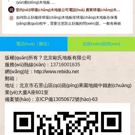
室內(nèi)球場(chǎng)木地板公司電話(huà) 廣東球場(chǎng)木地板安裝
如何防止刮傷排球場(chǎng)木地板排球場(chǎng)木地板在保養
(yǎng)過(guò)程中，需要注意防止刮傷的問(wèn)題。一般有兩個
(gè)方面，一個(gè)是運(yùn)動(dòng)員隨身攜帶......
溫州運(yùn)動(dòng)實(shí)木地板實(shí)體廠(chǎng)家
溫州運(yùn)動(dòng)實(shí)木地板實(shí)體廠(chǎng)家，體育場
電話(huà)（微信）
在線(xiàn)咨詢(xún)
(chǎng)館工程商和甲方頭疼的事情就是如何挑選高品質(zhì)的體育運
(yùn)動(dòng)木地板，如何選擇可信賴(lài)的體......
版權(quán)所有 ? 北京歐氏地板有限公司
溫州運(yùn)動(dòng)實(shí)木地板定做價(jià)格
服務(wù)熱線(xiàn)：
13716001635
溫州運(yùn)動(dòng)實(shí)木地板定做價(jià)格，運(yùn)動(dòng)木
網(wǎng)址：http://www.rebidu.net
地板表面經(jīng)特殊處理，不會(huì)吸光和反光刺眼，能更好的保護
郵箱：
(hù)運(yùn)動(dòng)員的眼睛不易產(chǎn)生疲勞。......
地址：北京市石景山區(qū)蘋(píng)果園地鐵中鐵創(chuàng)
體育館運(yùn)動(dòng)木地板使用方法
業(yè)大廈A座601室
體育館運(yùn)動(dòng)木地板使用方法，運(yùn)動(dòng)木地板是
備案號(hào)：
京ICP備13050672號(hào)-63
一個(gè)整體系統(tǒng)。主要包括面板主料，以及眾多的輔料。龍骨
層是運(yùn)動(dòng)木地板系統(tǒng)的......