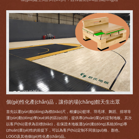
個(gè)性化產(chǎn)品，讓你的場(chǎng)館天生出眾
首先以運(yùn)動(dòng)為標(biāo)尺，根據(jù)籃球、羽毛球、舞蹈、排球等
運(yùn)動(dòng)學(xué)科的區(qū)別，提供專(zhuān)業(yè)定制地板。其次
以客戶(hù)需求為目標(biāo)，在保證木地板運(yùn)動(dòng)系統(tǒng)專
(zhuān)業(yè)性的前提下，可以為客戶(hù)定制不同規(guī)格、顏色、
LOGO及其他個(gè)性化產(chǎn)品。