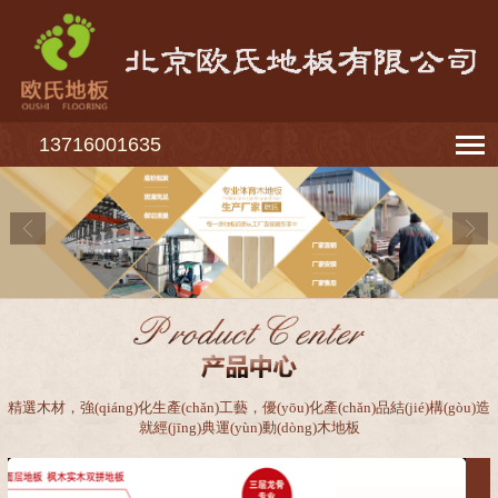
13716001635
精選木材，強(qiáng)化生產(chǎn)工藝，優(yōu)化產(chǎn)品結(jié)構(gòu)造
就經(jīng)典運(yùn)動(dòng)木地板